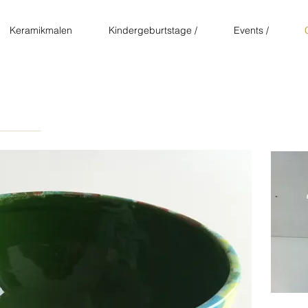
Keramikmalen
Kindergeburtstage /
Events /
er, um mich zu bearbeiten.