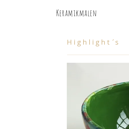
Keramikmalen
H i g h l i g h t ´s
Ich bin ein Titel. Klicken Sie hi