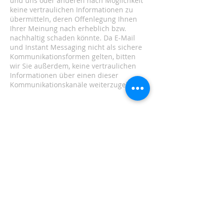
und uns oder anderen nach Möglichkeit
keine vertraulichen Informationen zu
übermitteln, deren Offenlegung Ihnen
Ihrer Meinung nach erheblich bzw.
nachhaltig schaden könnte. Da E-Mail
und Instant Messaging nicht als sichere
Kommunikationsformen gelten, bitten
wir Sie außerdem, keine vertraulichen
Informationen über einen dieser
Kommunikationskanäle weiterzugeben.
Wie gehen wir mit Minderjährigen um?
Kinder können unsere Dienste nutzen.
Wenn sie jedoch Zugriff auf bestimmte
Funktionen wünschen, müssen sie ggf.
gewisse Angaben machen. Die
Erfassung einiger Daten (einschließlich
Daten, die über Cookies, Webbeacons
und andere ähnliche Technologien
gesammelt werden) kann automatisch
erfolgen. Wenn wir wissentlich von
einem Kind erfasste Daten sammeln,
verwenden oder offenlegen, werden wir